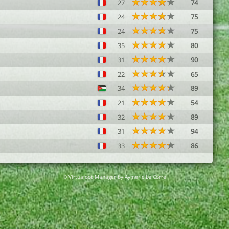
27
74
24
75
24
75
35
80
31
90
22
65
34
89
21
54
32
89
31
94
33
86
© Virtuafoot Manager by Aymeric Le Corre