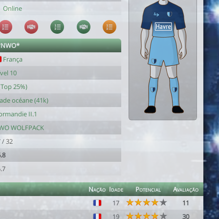
Online
c *NWO*
França
vel 10
(Top 25%)
ade océane (41k)
rmandie II.1
WO WOLFPACK
 / 32
.8
.7
Nação
Idade
Potencial
Avaliação
17
11
19
30