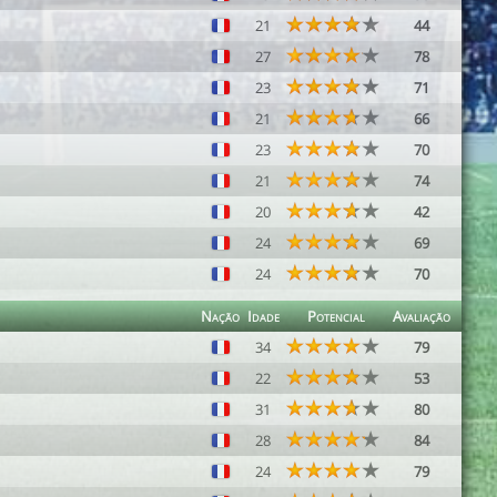
21
44
27
78
23
71
21
66
23
70
21
74
20
42
24
69
24
70
Nação
Idade
Potencial
Avaliação
34
79
22
53
31
80
28
84
24
79