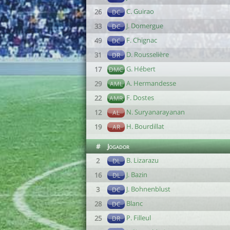
C. Guirao
26
DC
J. Domergue
33
DC
F. Chignac
49
DC
D. Rousselière
31
DR
G. Hébert
17
DMC
A. Hermandesse
29
AML
F. Dostes
22
AMR
N. Suryanarayanan
12
AL
H. Bourdillat
19
AR
#
Jogador
B. Lizarazu
2
DL
J. Bazin
16
DL
J. Bohnenblust
3
DC
Blanc
28
DC
P. Filleul
25
DR