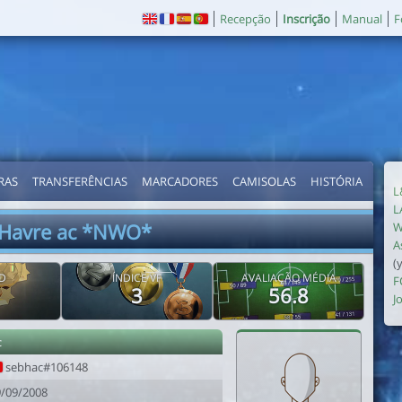
Recepção
Inscrição
Manual
F
RAS
TRANSFERÊNCIAS
MARCADORES
CAMISOLAS
HISTÓRIA
L
L
 Havre ac *NWO*
W
A
(
D
ÍNDICE VF
AVALIAÇÃO MÉDIA
F
3
56.8
J
c
sebhac#106148
9/09/2008