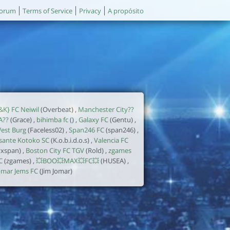
orum
Terms of Service
Privacy
A propósito
&K} FC Neiwil
(Overbeat) ,
Manchester City??
A??
(Grace) ,
bihimba fc
() ,
Galaxy FC
(Gentu) ,
est Burg
(Faceless02) ,
Span246 FC
(span246) ,
sante Kotoko SC
(K.o.b.i.d.o.s) ,
Valencia FC
yxspan) ,
Boston City FC TGV
(Rold) ,
zgames
C
(zgames) ,
💥BOO💥MAX💥FC💥
(HUSEA) ,
omar Jems FC
(Jim Jomar)