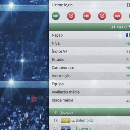
Último login
Le Havre a
Nação
Nível
Ní
Índice VF
3 
Estádio
St
Campeonato
No
Associação
N
Equipa
27
Avaliação média
56
Idade média
25
#
Jogador
G. Balembits
18
GC
J. Thouvenel
24
DL