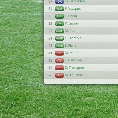
J. Giansoldati
37
DR
F. Vazquez
34
DMC
L. Hamzi
6
AML
P. Gauny
32
AML
M. Platini
27
AMC
Y. Trombini
21
AMR
E. Flaifel
23
AMR
M. Manens
11
SAC
E. Cantona
13
AC
D. Trezeguet
14
AC
M. Thuram
20
AC