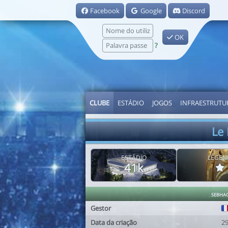
Facebook
Google
Discord
OK
?
CLUBE
ESTÁDIO
JOGOS
INFRAESTRUTU
Le
ESTÁDIO
LEGEN
41k
sebha
Gestor
Data da criação
2