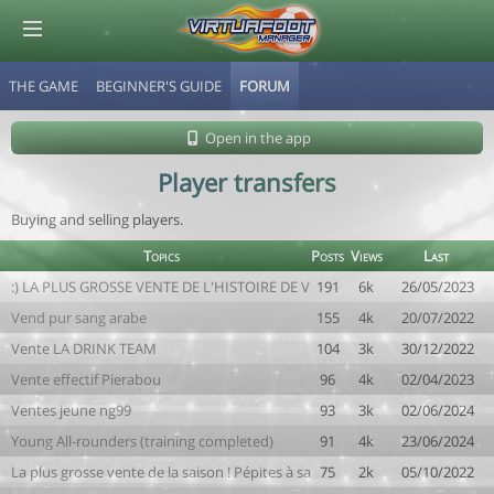
THE GAME
BEGINNER'S GUIDE
FORUM
© Virtuafoot Manager by Aymeric Le Corre 202608061950
Open in the app
Player transfers
Buying and selling players.
Topics
Posts
Views
Last
:) LA PLUS GROSSE VENTE DE L'HISTOIRE DE VF :)
191
6k
26/05/2023
Vend pur sang arabe
155
4k
20/07/2022
Vente LA DRINK TEAM
104
3k
30/12/2022
Vente effectif Pierabou
96
4k
02/04/2023
Ventes jeune ng99
93
3k
02/06/2024
Young All-rounders (training completed)
91
4k
23/06/2024
La plus grosse vente de la saison ! Pépites à sasir chez GABI !!
75
2k
05/10/2022