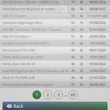
Effectif 20 ans / 50Endu+ / RARE-Full xp
73
4k
04/05/2024
Vente troyenne de joueur endurant
66
2k
04/08/2022
Sale 21/23 years
59
4k
11 month ago
Opération dégraisage Mika
53
1k
07/08/2022
PDV 0€ / 22-25 ans / 85-96 NG / 7 joueurs
52
3k
01/03/2024
Sale of 5 prodigies ✨️
51
3k
23/06/2024
Grosse Vente de GOLDEN BOY !!
47
2k
14/10/2022
Gros joueurs PDV 20M
46
2k
08/01/2023
Vente de 8 joueurs jeu direct
46
2k
15/01/2023
Vente 23ans NG 90 -99
46
2k
25/04/2024
A vendre 6 gros joueurs 85-92 NG avec une énorme endurance !
45
2k
12/09/2022
SALE OF PLAYERS 🤝🏼
44
4k
21/07/2024
Vente joueurs optimisés puissance
41
2k
26/08/2022
1
2
3
…
65
Back