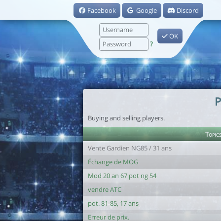
Facebook
Google
Discord
OK
?
P
Buying and selling players.
Topic
Vente Gardien NG85 / 31 ans
Échange de MOG
Mod 20 an 67 pot ng 54
vendre ATC
pot. 81-85, 17 ans
Erreur de prix.