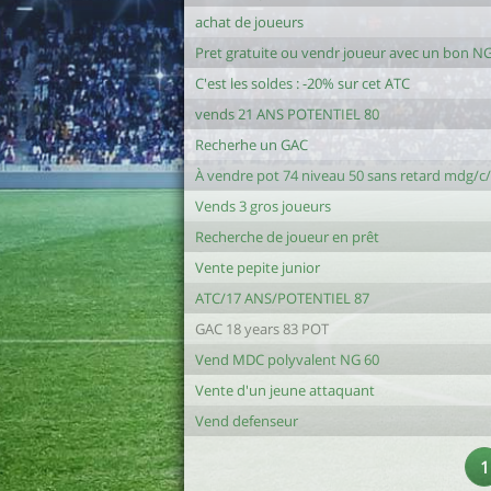
achat de joueurs
Pret gratuite ou vendr joueur avec un bon N
C'est les soldes : -20% sur cet ATC
vends 21 ANS POTENTIEL 80
Recherhe un GAC
À vendre pot 74 niveau 50 sans retard mdg/c
Vends 3 gros joueurs
Recherche de joueur en prêt
Vente pepite junior
ATC/17 ANS/POTENTIEL 87
GAC 18 years 83 POT
Vend MDC polyvalent NG 60
Vente d'un jeune attaquant
Vend defenseur
1