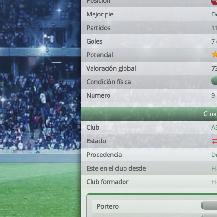
Posición
Mejor pie
D
Partidos
1
Goles
7
Potencial
Valoración global
7
Condición física
Número
9
Club
Club
A
Estado
Procedencia
D
Este en el club desde
Ha
Club formador
H
Portero