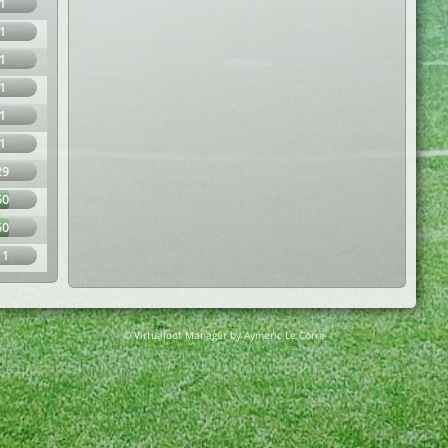
1
1
1
1
1
1
29
60
60
11
© Virtuafoot Manager by Aymeric Le Corre