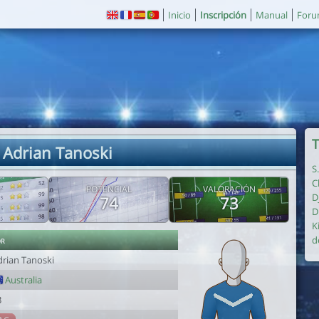
Inicio
Inscripción
Manual
For
T
 Adrian Tanoski
S
C
POTENCIAL
VALORACIÓN
D
74
73
D
K
or
d
drian Tanoski
Australia
3