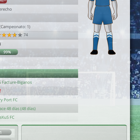
AC
erecho
1
 (Campeonato: 1)
74
3
99%
S Facture-Biganos
ry Port FC
ce 48 días (48 días)
eXuS FC
1