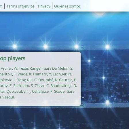
um
Terms of Service
Privacy
Quiénes somos
op players
. Archer
,
W. Texas Ranger
,
Gars De Melun
,
S.
harlton
,
T. Wade
,
K. Hamard
,
Y. Lachuer
,
N.
jokovic
,
L. Yong-Rui
,
C. Doumbé
,
R. Courbis
,
P.
urov
,
Z. Rackham
,
S. Ciscar
,
C. Baudelaire Jr
,
D.
itai
,
Quoicoubeh
,
J. Céhaisscé
,
F. Scoop
,
Gars
e Vesoul
.