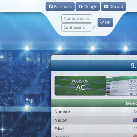
Facebook
Google
Discord
OK
?
9.
POSICIÓN
EDAD
AC
23
Jugad
Nombre
A
Nación
Edad
2