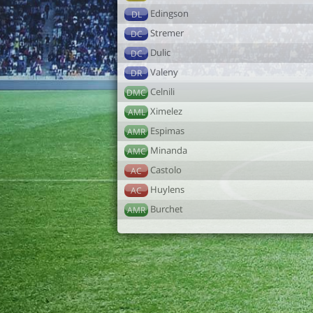
Edingson
DL
Stremer
DC
Dulic
DC
Valeny
DR
Celnili
DMC
Ximelez
AML
Espimas
AMR
Minanda
AMC
Castolo
AC
Huylens
AC
Burchet
AMR