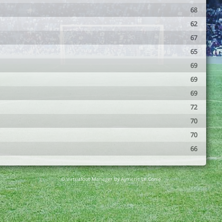
68
62
67
65
69
69
69
72
70
70
66
© Virtuafoot Manager by Aymeric Le Corre