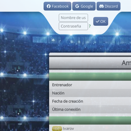
Facebook
Google
Discord
OK
?
Am
Entrenador
Nación
Fecha de creación
Última conexión
Ivarov
GC