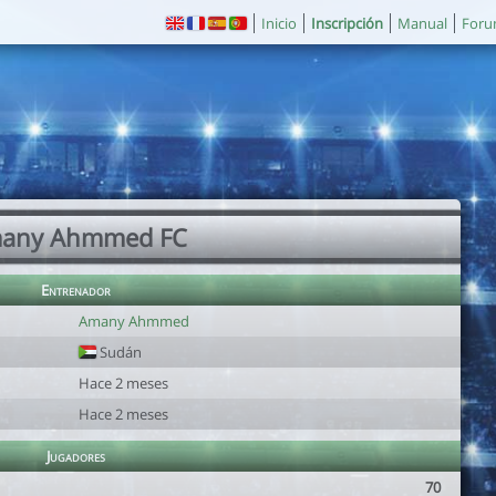
Inicio
Inscripción
Manual
For
any Ahmmed FC
Entrenador
Amany Ahmmed
Sudán
Hace 2 meses
Hace 2 meses
Jugadores
70