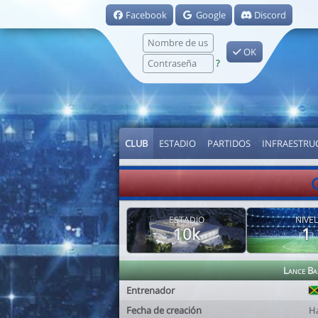
Facebook
Google
Discord
OK
?
CLUB
ESTADIO
PARTIDOS
INFRAESTRU
ESTADIO
NIVEL
10k
1
Lance Ba
Entrenador
Fecha de creación
H