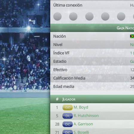
Última conexión
H
Gaza Nati
Nación
Nivel
Ni
Índice VF
1 
Estadio
Ga
Efectivo
12
Calificación Media
34
Edad media
25
#
Jugador
M. Boyd
1
GC
R. Hutchinson
5
DL
A. Garrison
28
DC
S. Boselli
71
DC