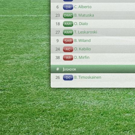
C. Alberto
6
DR
B. Matuska
23
DMC
O. Dialo
18
AML
T. Leskaroski
27
AMR
B. Wiland
9
SAR
O. Kabilio
24
AC
D. Mirfin
38
AR
#
Jugador
B. Timoskainen
26
DC