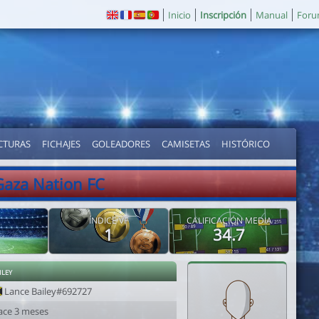
Inicio
Inscripción
Manual
For
CTURAS
FICHAJES
GOLEADORES
CAMISETAS
HISTÓRICO
Gaza Nation FC
ÍNDICE VF
CALIFICACIÓN MEDIA
1
34.7
iley
Lance Bailey#692727
ace 3 meses