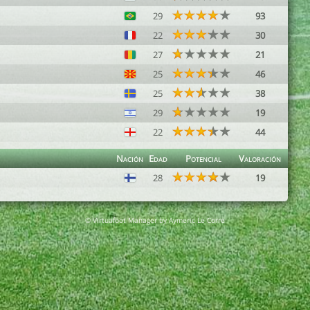
29
93
22
30
27
21
25
46
25
38
29
19
22
44
Nación
Edad
Potencial
Valoración
28
19
© Virtuafoot Manager by Aymeric Le Corre