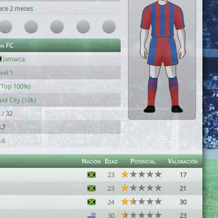
ace 2 meses
on FC
Jamaica
vel 1
(Top 100%)
za City (10k)
 / 32
.7
.6
Nación
Edad
Potencial
Valoración
23
17
23
21
24
30
30
23