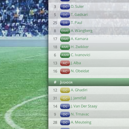
D. Suler
3
DC
T. Gadkari
5
DC
T. Paul
25
DR
A. Wängberg
8
DMC
A. Kamara
17
DMC
H. Zwikker
18
AML
C. Ivanovici
6
AMR
J. Alba
13
AC
N. Obeidat
16
AC
#
Jugador
A. Ghadiri
12
GC
J. Jamtfall
31
GC
J. Van Der Staay
14
DL
N. Trnavac
9
DC
A. Meuteing
28
DC