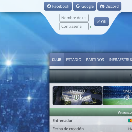
Facebook
Google
Discord
OK
?
CLUB
ESTADIO
PARTIDOS
INFRAESTRU
ESTADIO
NIVEL
30k
3
Virtuaco
Entrenador
Fecha de creación
H