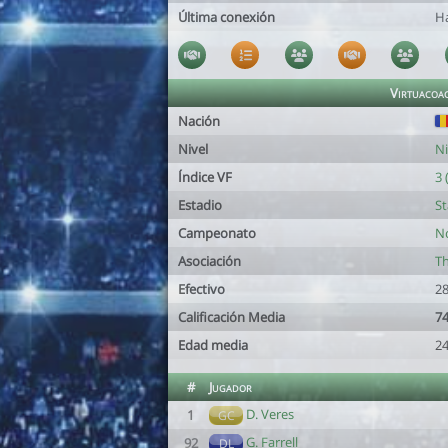
Última conexión
H
Virtuacoa
Nación
Nivel
Ni
Índice VF
3 
Estadio
St
Campeonato
No
Asociación
T
Efectivo
28
Calificación Media
74
Edad media
24
#
Jugador
D. Veres
1
GC
G. Farrell
92
DL