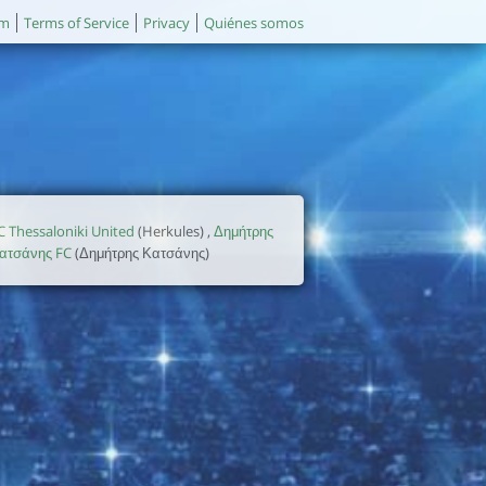
um
Terms of Service
Privacy
Quiénes somos
C Thessaloniki United
(Herkules) ,
Δημήτρης
ατσάνης FC
(Δημήτρης Κατσάνης)