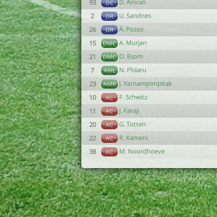
D. Amran
93
DC
U. Sandnes
2
DR
Á. Pozos
26
DR
A. Murjan
15
DMC
O. Esom
21
DMC
N. Pîslaru
7
AML
J. Yarnamponpitak
23
AMR
F. Schwitz
10
AC
J. Faraji
11
AC
G. Totten
20
AC
R. Kameni
22
AC
M. Noordhoeve
38
AC