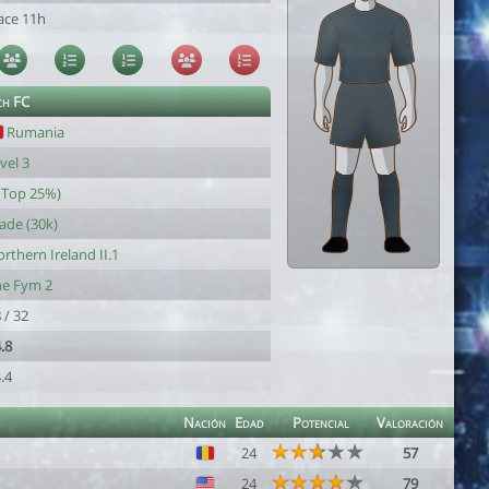
ace 11h
ch FC
Rumania
vel 3
(Top 25%)
ade (30k)
rthern Ireland II.1
he Fym 2
 / 32
.8
.4
Nación
Edad
Potencial
Valoración
24
57
24
79