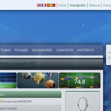
Inicio
Inscripción
Manual
For
CTURAS
FICHAJES
GOLEADORES
CAMISETAS
HISTÓRICO
F
Κ
Virtuacoach FC
ÍNDICE VF
CALIFICACIÓN MEDIA
3
74.8
ach
Virtuacoach#690299
ace 6 meses