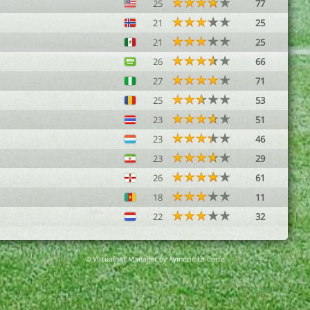
25
77
21
25
21
25
26
66
27
71
25
53
23
51
23
46
23
29
26
61
18
11
22
32
© Virtuafoot Manager by Aymeric Le Corre